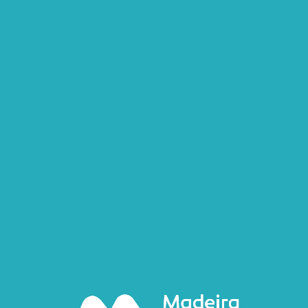
PT
EN
FR
DE
ES
Atividades de montanha
trail running
Passeios a pé
btt
Canyoning
Outras actividades
Competições
Atividades de mar